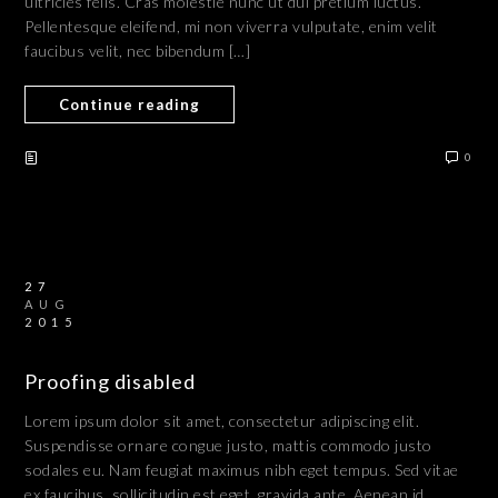
ultricies felis. Cras molestie nunc ut dui pretium luctus.
Pellentesque eleifend, mi non viverra vulputate, enim velit
faucibus velit, nec bibendum […]
Continue reading
0
27
AUG
2015
Proofing disabled
Lorem ipsum dolor sit amet, consectetur adipiscing elit.
Suspendisse ornare congue justo, mattis commodo justo
sodales eu. Nam feugiat maximus nibh eget tempus. Sed vitae
ex faucibus, sollicitudin est eget, gravida ante. Aenean id