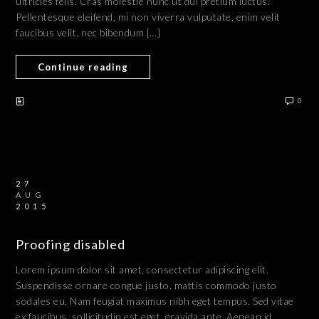
ultricies felis. Cras molestie nunc ut dui pretium luctus.
Pellentesque eleifend, mi non viverra vulputate, enim velit
faucibus velit, nec bibendum […]
Continue reading
0
27
AUG
2015
Proofing disabled
Lorem ipsum dolor sit amet, consectetur adipiscing elit.
Suspendisse ornare congue justo, mattis commodo justo
sodales eu. Nam feugiat maximus nibh eget tempus. Sed vitae
ex faucibus, sollicitudin est eget, gravida ante. Aenean id